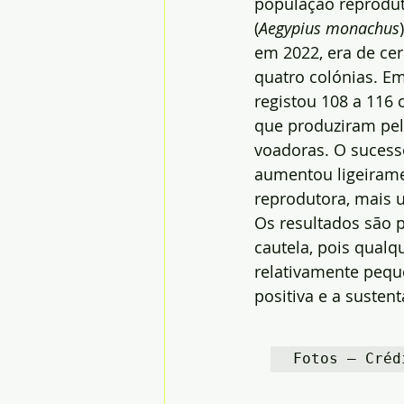
população reprodut
(
Aegypius monachus
em 2022, era de cer
quatro colónias. Em
registou 108 a 116 c
que produziram pel
voadoras. O sucess
aumentou ligeirame
reprodutora, mais 
Os resultados são 
cautela, pois qual
relativamente pequ
positiva e a susten
Fotos – Créd