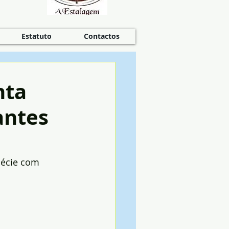
Estatuto
Contactos
nta
antes
pécie com 