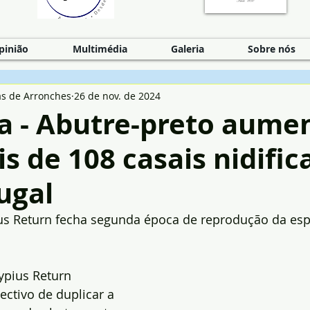
pinião
Multimédia
Galeria
Sobre nós
as de Arronches
26 de nov. de 2024
a - Abutre-preto aume
s de 108 casais nidific
ugal
ius Return fecha segunda época de reprodução da es
ypius Return 
ctivo de duplicar a 