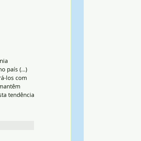
nia 
o país (…)
rá-los com 
 mantêm 
ta tendência 