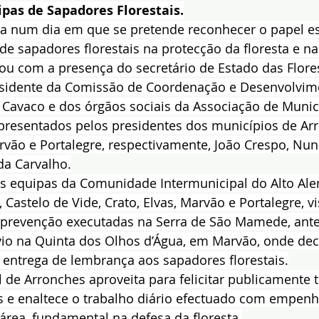
ipas de Sapadores Florestais.
zada num dia em que se pretende reconhecer o papel es
de sapadores florestais na protecção da floresta e n
ou com a presença do secretário de Estado das Flores
residente da Comissão de Coordenação e Desenvolvim
 Cavaco e dos órgãos sociais da Associação de Municí
resentados pelos presidentes dos municípios de Arr
rvão e Portalegre, respectivamente, João Crespo, Nuno
da Carvalho.
 equipas da Comunidade Intermunicipal do Alto Alent
 Castelo de Vide, Crato, Elvas, Marvão e Portalegre, v
prevenção executadas na Serra de São Mamede, ant
o na Quinta dos Olhos d’Água, em Marvão, onde dec
 entrega de lembrança aos sapadores florestais.
de Arronches aproveita para felicitar publicamente 
is e enaltece o trabalho diário efectuado com empenh
 área, fundamental na defesa da floresta.