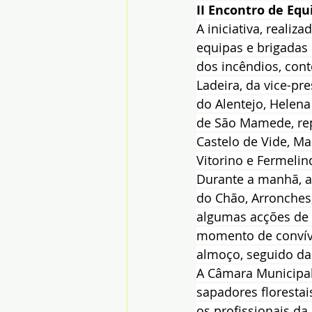
II Encontro de Equ
A iniciativa, reali
equipas e brigadas 
dos incêndios, cont
Ladeira, da vice-p
do Alentejo, Helena
de São Mamede, rep
Castelo de Vide, Ma
Vitorino e Fermelin
Durante a manhã, as
do Chão, Arronches,
algumas acções de 
momento de convívi
almoço, seguido da
A Câmara Municipal 
sapadores floresta
os profissionais da