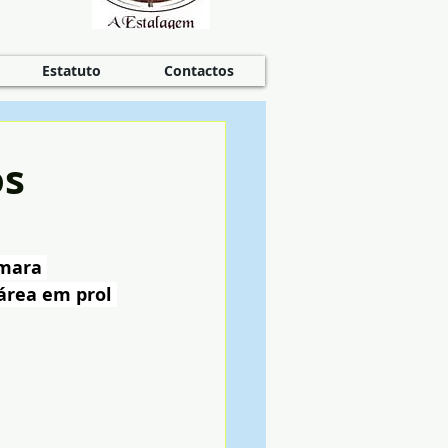
Estatuto
Contactos
os
âmara 
área em prol 