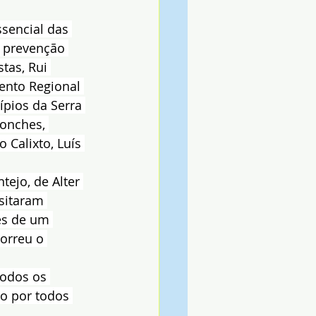
sencial das 
a prevenção 
tas, Rui 
ento Regional 
pios da Serra 
onches, 
 Calixto, Luís 
ejo, de Alter 
isitaram 
es de um 
orreu o 
todos os 
o por todos 