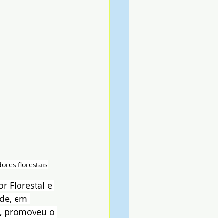
ores florestais
 Florestal e 
de, em 
s, promoveu o 