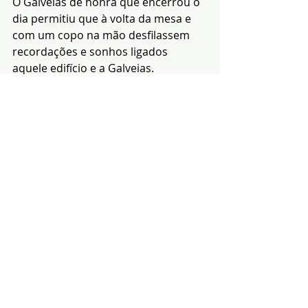
O Galveias de honra que encerrou o 
dia permitiu que à volta da mesa e 
com um copo na mão desfilassem 
recordações e sonhos ligados 
aquele edifício e a Galveias.
Serviços de Comunicação 
da J.F. de Galveias
Notícias
Cultura
Região
Posts recentes
Ver tudo