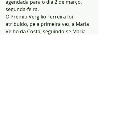
agendada para o dia 2 de março, 
segunda-feira.
O Prémio Vergílio Ferreira foi 
atribuído, pela primeira vez, a Maria 
Velho da Costa, seguindo-se Maria 
Judite de Carvalho, Mia Couto, 
Almeida Faria, Eduardo Lourenço, 
Óscar Lopes, Vítor Manuel de Aguiar 
e Silva e Agustina Bessa-Luís. Manuel 
Gusmão, Fernando Guimarães, 
Vasco Graça Moura, Mário Cláudio, 
Mário de Carvalho, Luísa Dacosta, 
Maria Alzira Seixo, José Gil, Hélia 
Correia, Ofélia Paiva Monteiro, Lídia 
Jorge, João de Melo, Teolinda Gersão, 
Gonçalo M. Tavares, Nélida Piñon, 
Carlos Reis, Ana Luísa Amaral, 
Helena Carvalhão Buescu, Ondjaki, 
Maria Irene Ramalho e 
Djaimilia 