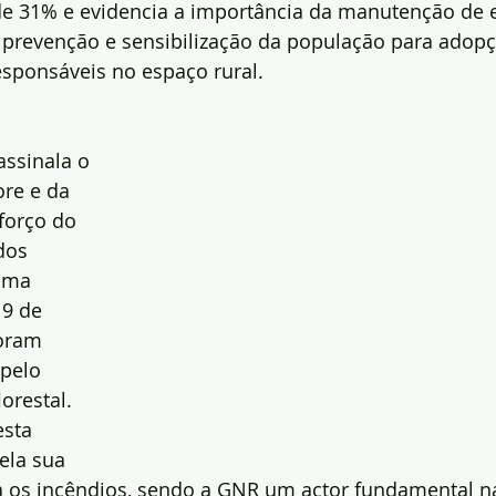
e 31% e evidencia a importância da manutenção de 
a, prevenção e sensibilização da população para adop
ponsáveis no espaço rural.
ssinala o 
re e da 
forço do 
dos 
uma 
19 de 
oram 
pelo 
orestal.
esta 
ela sua 
ra os incêndios, sendo a GNR um actor fundamental n