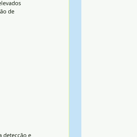
elevados 
ção de 
a detecção e 