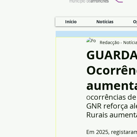
Início
Notícias
O
Redacção - Notíci
GUARDA
Ocorrênc
aument
corrências d
O
GNR reforça al
Rurais aument
Em 2025, registara