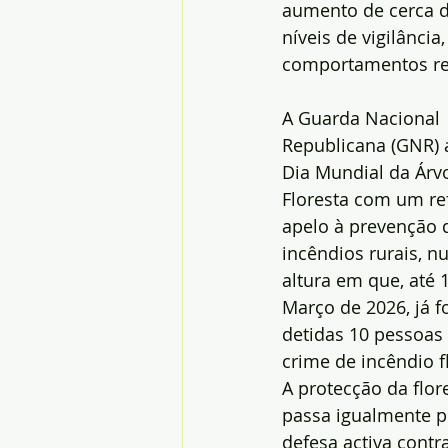
aumento de cerca d
níveis de vigilânci
comportamentos res
A Guarda Nacional 
Republicana (GNR) a
Dia Mundial da Árvo
Floresta com um re
apelo à prevenção 
incêndios rurais, n
altura em que, até 
Março de 2026, já f
detidas 10 pessoas 
crime de incêndio fl
A protecção da flor
passa igualmente p
defesa activa cont