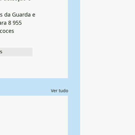
es da Guarda e 
ra 8 955 
coces 
s
Ver tudo