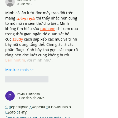
03 de mai.
Mình có lần lướt đọc mấy trao đổi trên 
mạng 
شيخ روحاني
 thì thấy nhắc nên cũng 
tò mò mở ra xem thử cho biết. Mình 
không tìm hiểu sâu 
rauhane
 chỉ xem qua 
trong thời gian ngắn để quan sát bố 
cục
 s3udy
 cách sắp xếp các mục và trình 
bày nội dung tổng thể. Cảm giác là các 
phần được trình bày khá gọn, các mục rõ 
ràng nên đọc lướt cũng không bị rối 
Berlinintim
, với mình như…
Mostrar mais
Curtir
Responder
Роман Головко
11 de dez. de 2025
Я
п
еревіряю 
д
жерела 
т
а починаю з 
ц
ього 
с
айту.
Для читання коротких матеріалів я 