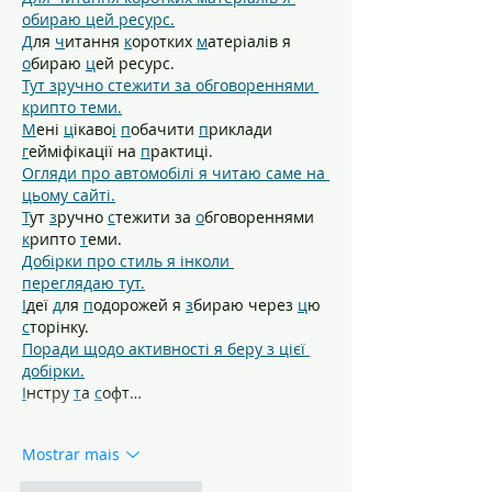
обираю цей ресурс.
Д
ля 
ч
итання 
к
оротких 
м
атеріалів я 
о
бираю 
ц
ей ресурс.
Тут зручно стежити за обговореннями 
крипто теми.
М
ені 
ц
ікаво
і
п
обачити 
п
риклади 
г
ейміфікації на 
п
рактиці.
Огляди про автомобілі я читаю саме на 
цьому сайті.
Т
ут 
з
ручно 
с
тежити за 
о
бговореннями 
к
рипто 
т
еми.
Добірки про стиль я інколи 
переглядаю тут.
І
деї 
д
ля 
п
одорожей я 
з
бираю через 
ц
ю 
с
торінку.
Поради щодо активності я беру з цієї 
добірки.
І
нстру 
т
а 
с
офт…
Mostrar mais