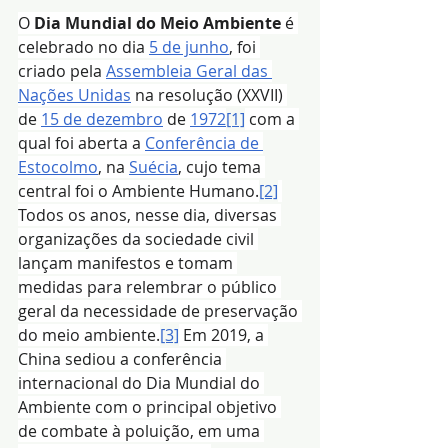
O 
Dia Mundial do Meio Ambiente
 é 
celebrado no dia 
5 de junho
, foi 
criado pela 
Assembleia Geral das 
Nações Unidas
 na resolução (XXVII) 
de 
15 de dezembro
 de 
1972
[1]
 com a 
qual foi aberta a 
Conferência de 
Estocolmo
, na 
Suécia
, cujo tema 
central foi o Ambiente Humano.
[2]
Todos os anos, nesse dia, diversas 
organizações da sociedade civil 
lançam manifestos e tomam 
medidas para relembrar o público 
geral da necessidade de preservação 
do meio ambiente.
[3]
 Em 2019, a 
China sediou a conferência 
internacional do Dia Mundial do 
Ambiente com o principal objetivo 
de combate à poluição, em uma 