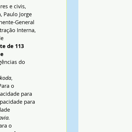
es e civis, 
, Paulo Jorge 
nente-General 
tração Interna, 
e 
te de 113 
e 
gências do 
koda
, 
Para o 
acidade para 
apacidade para 
dade 
avia.
ara o 