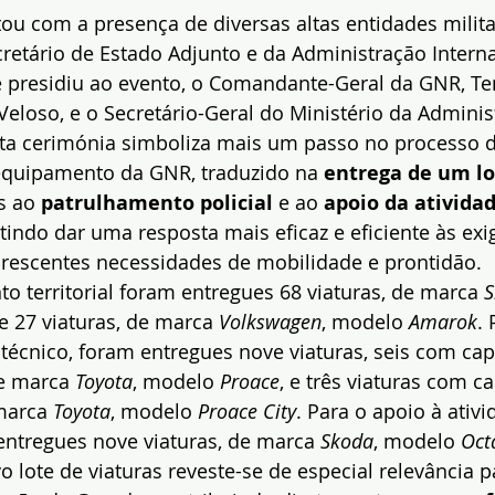
ou com a presença de diversas altas entidades militar
cretário de Estado Adjunto e da Administração Interna
e presidiu ao evento, o Comandante-Geral da GNR, Te
 Veloso, e o Secretário-Geral do Ministério da Adminis
Esta cerimónia simboliza mais um passo no processo d
quipamento da GNR, traduzido na 
entrega de um lo
s ao 
patrulhamento policial
 e ao 
apoio da atividad
tindo dar uma resposta mais eficaz e eficiente às exi
 crescentes necessidades de mobilidade e prontidão.
o territorial foram entregues 68 viaturas, de marca 
S
 e 27 viaturas, de marca 
Volkswagen
, modelo 
Amarok
. 
técnico, foram entregues nove viaturas, seis com cap
e marca 
Toyota
, modelo 
Proace
, e três viaturas com c
marca 
Toyota
, modelo 
Proace City
. Para o apoio à ativi
entregues nove viaturas, de marca 
Skoda
, modelo 
Oct
o lote de viaturas reveste-se de especial relevância p