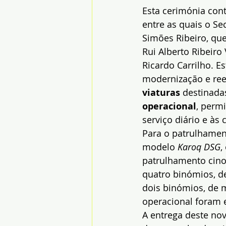
Esta cerimónia cont
entre as quais o Se
Simões Ribeiro, qu
Rui Alberto Ribeiro
Ricardo Carrilho. 
modernização e ree
viaturas 
destinada
operacional
, permi
serviço diário e às
Para o patrulhament
modelo 
Karoq DSG
,
patrulhamento cino
quatro binómios, d
dois binómios, de 
operacional foram 
A entrega deste nov