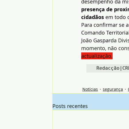
desempenho da miss
presença de prox
cidadãos
 em todo o
Para confirmar se a
Comando Territorial
João Gaspar
da Divi
momento, não conseg
actualização.
Redacção|CR
Notícias
segurança
Posts recentes