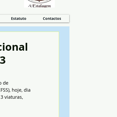
Estatuto
Contactos
cional
13
o de 
SS), hoje, dia 
3 viaturas, 