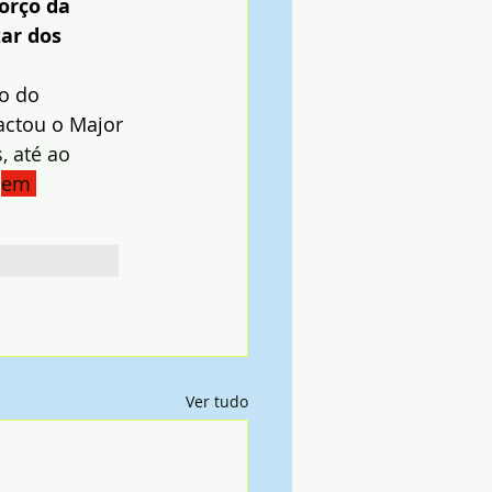
orço da 
ar dos 
o do 
actou o Major 
 até ao 
 
em 
Ver tudo