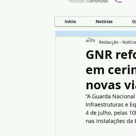
Início
Notícias
O
Redacção - Notíci
GNR ref
em ceri
novas vi
“A Guarda Nacional
Infraestruturas e E
4 de julho, pelas 1
nas instalações da 