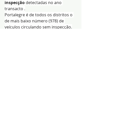
inspecção
 detectadas no ano 
transacto .
Portalegre é de todos os distritos o 
de mais baixo número (978) de 
veículos circulando sem inspecção.
Redacção|Fonte:GC da 
GNR-Foto de arquivo
Notícias
segurança
GNR
Posts recentes
Ver tudo