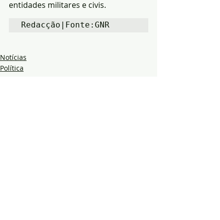
entidades militares e civis.
Redacção|Fonte:GNR
Notícias
Política
GNR
Posts recentes
Ver tudo