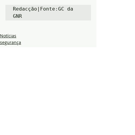
Redacção|Fonte:GC da 
GNR
Notícias
segurança
GNR
Posts recentes
Ver tudo