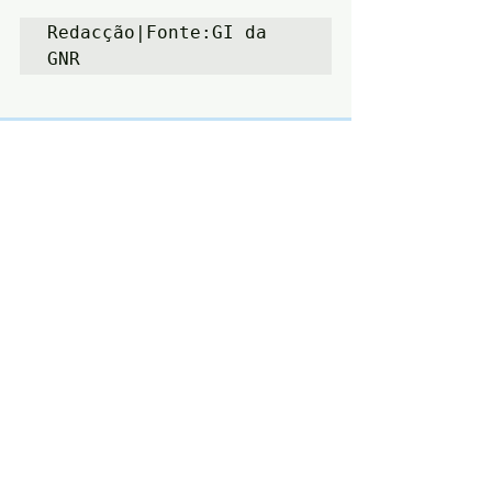
Redacção|Fonte:GI da 
GNR
Posts recentes
Ver tudo