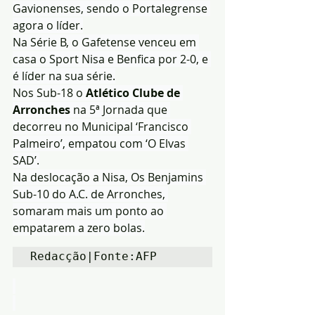
Gavionenses, sendo o Portalegrense 
agora o líder.
Na Série B, o Gafetense venceu em 
casa o Sport Nisa e Benfica por 2-0, e 
é líder na sua série.
Nos Sub-18 o 
Atlético Clube de 
Arronches
 na 5ª Jornada que 
decorreu no Municipal ‘Francisco 
Palmeiro’, empatou com ‘O Elvas 
SAD’.
Na deslocação a Nisa, Os Benjamins 
Sub-10 do A.C. de Arronches, 
somaram mais um ponto ao 
empatarem a zero bolas.
Redacção|Fonte:AFP