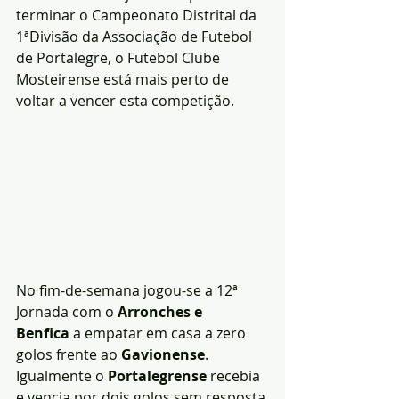
terminar o Campeonato Distrital da 
1ªDivisão da Associação de Futebol 
de Portalegre, o Futebol Clube 
Mosteirense está mais perto de 
voltar a vencer esta competição.
No fim-de-semana jogou-se a 12ª 
Jornada com o 
Arronches e 
Benfica
 a empatar em casa a zero 
golos frente ao 
Gavionense
. 
Igualmente o 
Portalegrense
 recebia 
e vencia por dois golos sem resposta 