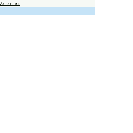
Arronches
Posts recentes
Ver tudo
Comentários