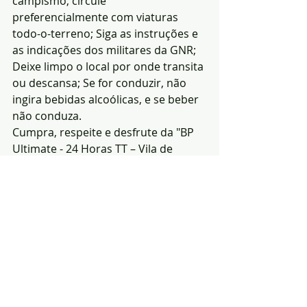
campismo, circule 
preferencialmente com viaturas 
todo-o-terreno; Siga as instruções e 
as indicações dos militares da GNR; 
Deixe limpo o local por onde transita 
ou descansa; Se for conduzir, não 
ingira bebidas alcoólicas, e se beber 
não conduza.
Cumpra, respeite e desfrute da "BP 
Ultimate - 24 Horas TT – Vila de 
Fronteira".
Redacção|Fonte: CTP da 
GNR-Imagem de 
publicação
Notícias
Desporto
Região