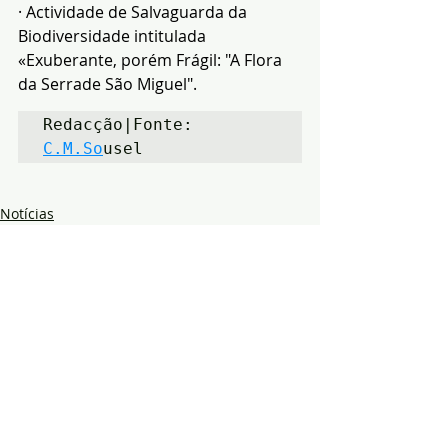
· Actividade de Salvaguarda da 
Biodiversidade intitulada 
«Exuberante, porém Frágil: "A Flora 
da Serrade São Miguel".
Redacção|Fonte: 
C.M.So
usel
Notícias
Cultura
Região
Posts recentes
Ver tudo