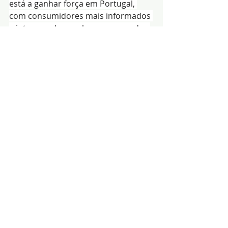
está a ganhar força em Portugal, 
com consumidores mais informados 
e interessados, embora o preço dos 
veículos, a infraestrutura de 
carregamento e as preocupações 
com autonomia continuem a travar 
uma adopção mais generalizada.
O estudo “Mobilidade Eléctrica em 
Portugal 2026” pode ser consultado 
na íntegra em 
acp.pt
.
Redacção|Fonte:ACP
Notícias
Ambiente
Economia
Posts recentes
Ver tudo