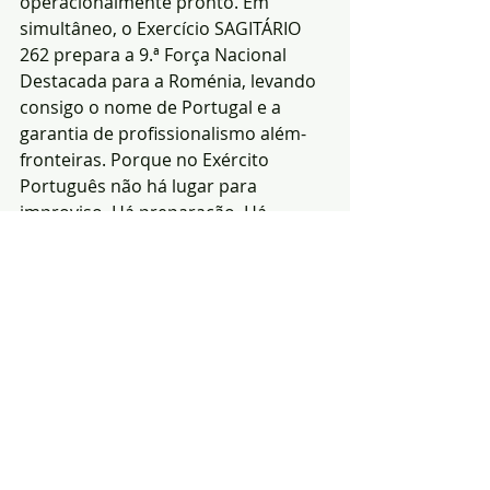
operacionalmente pronto. Em 
simultâneo, o Exercício SAGITÁRIO 
262 prepara a 9.ª Força Nacional 
Destacada para a Roménia, levando 
consigo o nome de Portugal e a 
garantia de profissionalismo além-
fronteiras. Porque no Exército 
Português não há lugar para 
improviso. Há preparação. Há 
compromisso. Há missão.
Redacção|Fonte e 
foto:RC3
Notícias
segurança
Política
Posts recentes
Ver tudo