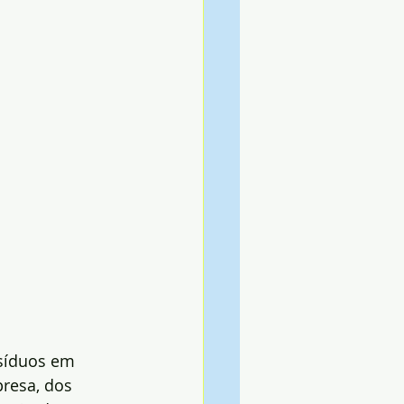
síduos em 
presa, dos 