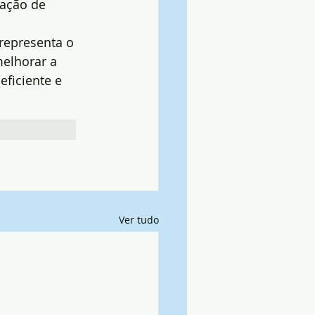
ação de 
representa o 
elhorar a 
ficiente e 
Ver tudo