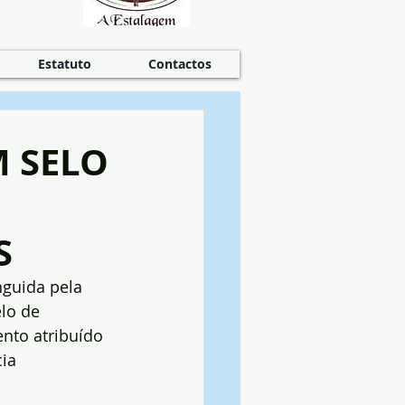
Estatuto
Contactos
M SELO
S
nguida pela 
lo de 
nto atribuído 
ia 