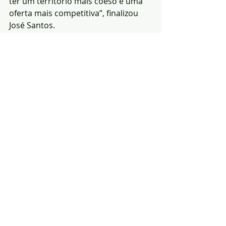
ter um território mais coeso e uma 
oferta mais competitiva”, finalizou 
José Santos.
A Entidade Regional de Turismo 
prevê terminar a primeira fase dos 
Roteiros de Investimento no final do 
ano".
Notícias
Região
Turismo
Posts recentes
Ver tudo