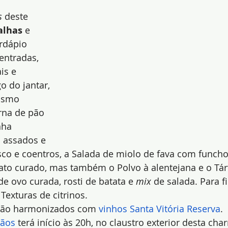
s
 deste 
alhas
 e 
ardápio 
entradas, 
is e 
 do jantar, 
ismo 
rna de pão 
nha 
 assados e 
sco e coentros, a Salada de miolo de fava com funcho,
pato curado, mas também o Polvo à alentejana e o Tár
 ovo curada, rosti de batata e 
mix
 de salada. Para fi
Texturas de citrinos.
erão harmonizados com 
vinhos Santa Vitória Reserva
.
mãos
 terá início às 20h, no claustro exterior desta ch