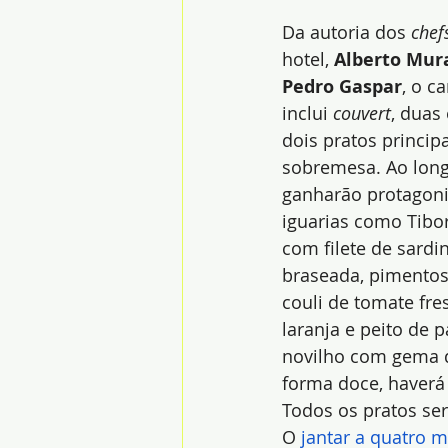
Da autoria dos 
chef
hotel, 
Alberto Mur
Pedro Gaspar
, o c
inclui 
couvert
, duas 
dois pratos principa
sobremesa. Ao longo
ganharão protagon
iguarias como Tibo
com filete de sardi
braseada, pimentos
couli de tomate fre
laranja e peito de 
novilho com gema de
forma doce, haverá 
Todos os pratos s
O 
jantar a quatro 