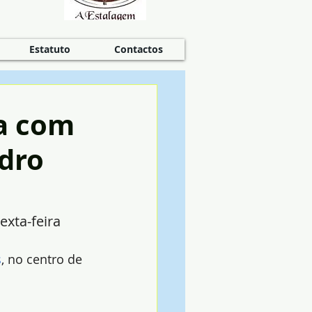
Estatuto
Contactos
na com
edro
exta-feira
s
, no centro de 