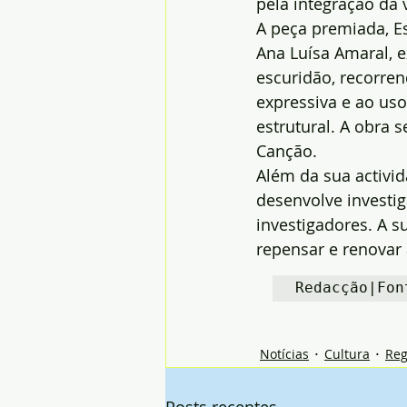
pela integração da 
A peça premiada, E
Ana Luísa Amaral, e
escuridão, recorre
expressiva e ao us
estrutural. A obra s
Canção.
Além da sua activida
desenvolve investi
investigadores. A 
repensar e renovar a
Redacção|Fon
Notícias
Cultura
Reg