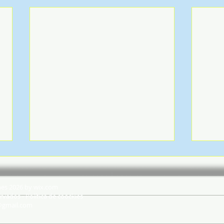
hes 2026 by wix.com
rvados - Política de coockies
@gmail.com