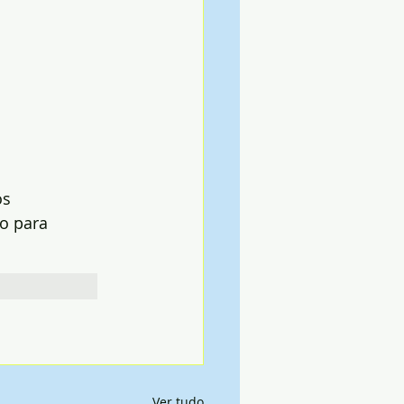
s 
o para 
Ver tudo