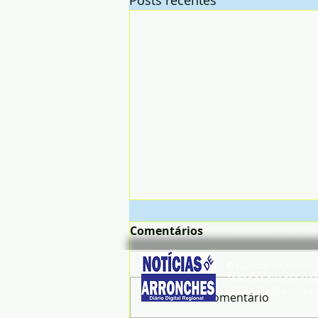
Posts recentes
Comentários
© Noticias de Arronc
Todos os direitos rese
noticiasdearronches
Escreva um comentário