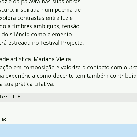
voz e da palavra nas suas obras.
scuro, inspirada num poema de 
xplora contrastes entre luz e 
ndo a timbres ambíguos, tensão 
o do silêncio como elemento 
erá estreada no Festival Projecto: 
de artística, Mariana Vieira 
gação em composição e valoriza o contacto com outro
sua experiência como docente tem também contribuíd
 sua prática criativa.
te: U.E.
ião