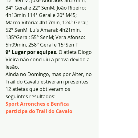
12° Sen M; José Andrade: 3h27min, 
34° Geral e 22° SenM; João Ribeiro: 
4h13min 114° Geral e 20° M45; 
Marco Vitória: 4h17min, 124° Geral; 
52° SenM; Luís Amaral: 4h21min, 
135°Geral; 55° SenM; Vera Afonso: 
5h09min, 258° Geral e 15°Sen F
9° Lugar por equipas
. O atleta Diogo 
Vieira não concluiu a prova devido a 
lesão.
Ainda no Domingo, mas por Alter, no 
Trail do Cavalo estiveram presentes 
12 atletas que obtiveram os 
seguintes resultados:
Sport Arronches e Benfica 
participa do Trail do Cavalo