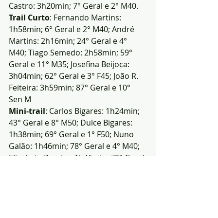
Castro: 3h20min; 7° Geral e 2° M40.
Trail Curto
: Fernando Martins: 
1h58min; 6° Geral e 2° M40; André 
Martins: 2h16min; 24° Geral e 4° 
M40; Tiago Semedo: 2h58min; 59° 
Geral e 11° M35; Josefina Beijoca: 
3h04min; 62° Geral e 3° F45; João R. 
Feiteira: 3h59min; 87° Geral e 10° 
Sen M
Mini-trail
: Carlos Bigares: 1h24min; 
43° Geral e 8° M50; Dulce Bigares: 
1h38min; 69° Geral e 1° F50; Nuno 
Galão: 1h46min; 78° Geral e 4° M40; 
Elisabete Pereira: 1h46min; 79° Geral 
e 4° F40
3° Lugar por equipas
. O atleta 
Eduardo Palmeiro não conseguiu 
concluir a prova devido a lesão.