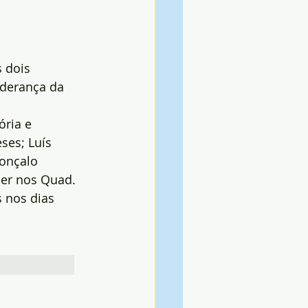
 dois 
iderança da 
ória e 
ses; Luís 
onçalo 
der nos Quad.
 nos dias 