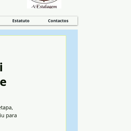
Estatuto
Contactos
i
 e
tapa, 
iu para 