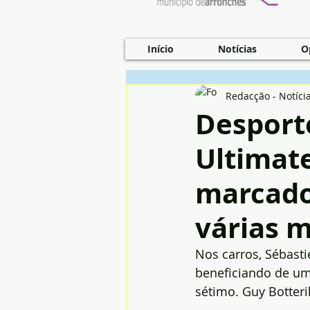
Início
Notícias
O
Redacção - Notíci
Desporto
Ultimate
marcado 
várias 
Nos carros, Sébast
beneficiando de um
sétimo. Guy Botteri