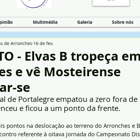
pinião
Multimédia
Galeria
Sobre nós
as de Arronches
16 de fev.
O - Elvas B tropeça e
es e vê Mosteirense
ar-se
tal de Portalegre empatou a zero fora de 
nceu e ficou a um ponto da frente.
is pontos na deslocação ao terreno do Arronches e B
ontro referente à oitava jornada do Campeonato Dist