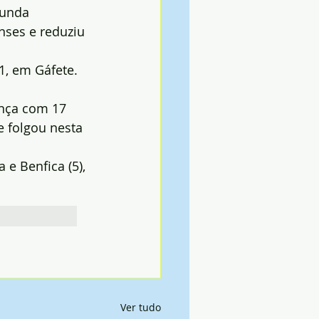
gunda 
nses e reduziu 
1, em Gáfete.
ança com 17 
 folgou nesta 
e Benfica (5), 
Ver tudo