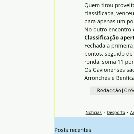
Quem tirou proveito
classificada, vence
para apenas um pon
No outro encontro 
Classificação aper
Fechada a primeira
pontos, seguido de 
ronda, soma 11 pont
Os Gavionenses são 
Arronches e Benfica
Redacção|Cré
Notícias
Desporto
A
Posts recentes