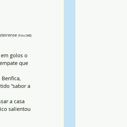
steirense 
(Foto:SAB)
 em golos o 
 empate que 
 Benfica, 
tido “sabor a 
sar a casa 
ico salientou 