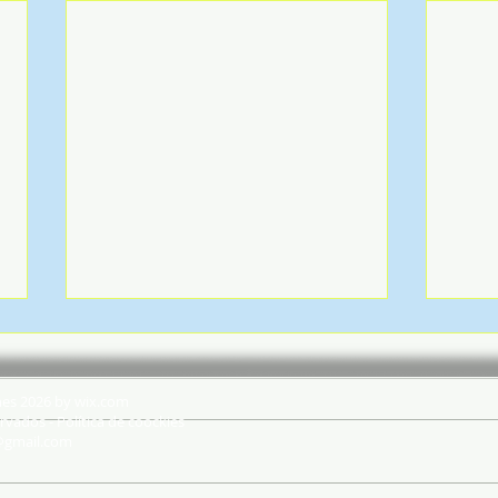
hes 2026 by wix.com
rvados - Política de coockies
@gmail.com