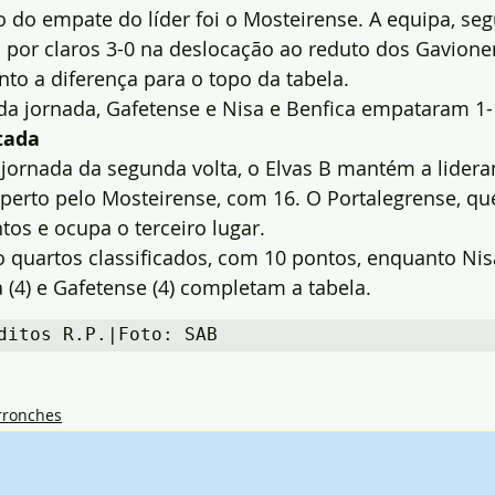
 do empate do líder foi o Mosteirense. A equipa, se
u por claros 3-0 na deslocação ao reduto dos Gavione
to a diferença para o topo da tabela.
da jornada, Gafetense e Nisa e Benfica empataram 1-
tada
 jornada da segunda volta, o Elvas B mantém a lider
perto pelo Mosteirense, com 16. O Portalegrense, que
os e ocupa o terceiro lugar.
quartos classificados, com 10 pontos, enquanto Nisa 
 (4) e Gafetense (4) completam a tabela.
ditos R.P.|Foto: SAB
rronches