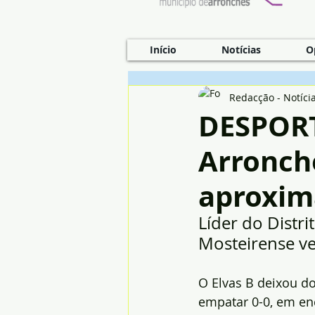
Início
Notícias
O
Redacção - Notíci
DESPORT
Arronch
aproxim
Líder do Distri
Mosteirense ve
O Elvas B deixou do
empatar 0-0, em enc