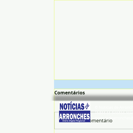
Comentários
© Noticias de Arronc
Todos os direitos rese
noticiasdearronches
Escreva um comentário