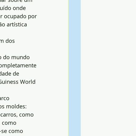
ruído onde 
er ocupado por 
o artística 
 
um dos 
ado do mundo
completamente 
dade de 
 Guiness World 
arco
os moldes: 
 carros, como 
o como 
r-se como 