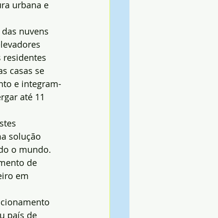
ura urbana e 
a das nuvens
levadores 
 residentes 
as casas se 
nto e integram-
rgar até 11 
stes 
a solução 
odo o mundo. 
mento de 
eiro em 
tacionamento 
u país de 