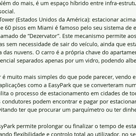
 Além do mais, é um espaço híbrido entre infra-estrut
ocial.
 Tower (Estados Unidos da América): estacionar acim
de 60 pisos em Miami é famoso pelo seu sistema de e
amado de “Dezervator”. Este mecanismo permite aos
as sem necessidade de sair do veículo, ainda que est
 das nuvens. O carro é a própria chave do apartame
dencial separados apenas por um vidro, podendo albe
r é muito mais simples do que pode parecer, vendo e
aplicações como a EasyPark que se converteram num
cilita o processo de estacionamento em cidades de t
s condutores podem encontrar e pagar por estaciona
vitando ter que procurar um parquímetro ou ter dinh
syPark permite prolongar ou finalizar o tempo de es
do flexibilidade e controlo total ao utilizador, no se