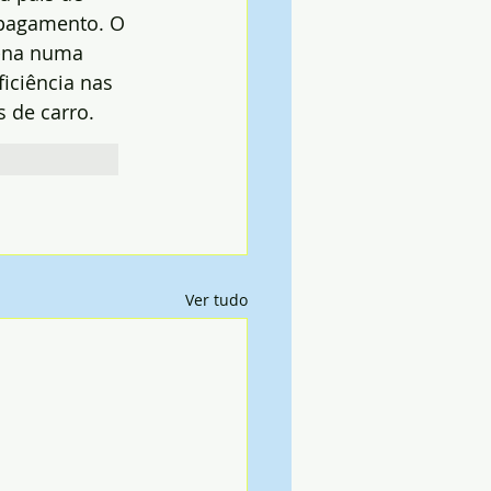
pagamento. O 
m-na numa 
iciência nas 
s de carro.
Ver tudo