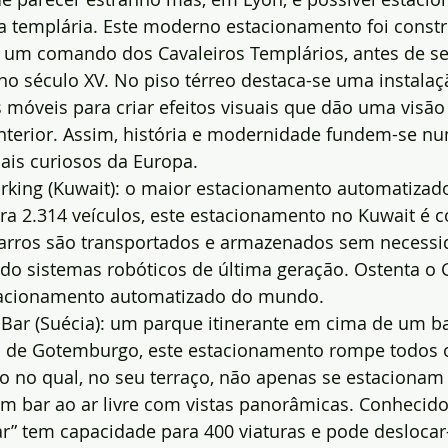
ia templária. Este moderno estacionamento foi const
a um comando dos Cavaleiros Templários, antes de s
o século XV. No piso térreo destaca-se uma instalaçã
s móveis para criar efeitos visuais que dão uma visão
interior. Assim, história e modernidade fundem-se n
is curiosos da Europa.
 Parking (Kuwait): o maior estacionamento automatiz
a 2.314 veículos, este estacionamento no Kuwait é 
arros são transportados e armazenados sem necessi
ndo sistemas robóticos de última geração. Ostenta o
tacionamento automatizado do mundo.
 Bar (Suécia): um parque itinerante em cima de um b
o de Gotemburgo, este estacionamento rompe todos 
o no qual, no seu terraço, não apenas se estacionam
 bar ao ar livre com vistas panorâmicas. Conhecid
ar” tem capacidade para 400 viaturas e pode desloca