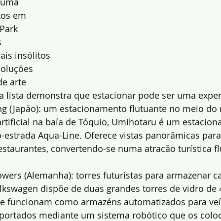
 uma 
tos em 
Park 
 
is insólitos 
soluções 
de arte 
ta lista demonstra que estacionar pode ser uma exper
ng (Japão): um estacionamento flutuante no meio do
rtificial na baía de Tóquio, Umihotaru é um estacio
o-estrada Aqua-Line. Oferece vistas panorâmicas para
estaurantes, convertendo-se numa atracão turística f
Towers (Alemanha): torres futuristas para armazenar c
lkswagen dispõe de duas grandes torres de vidro de 
que funcionam como armazéns automatizados para veí
sportados mediante um sistema robótico que os coloc