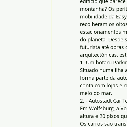
edifício que parece
montanha? Os peri
mobilidade da Easy
recolheram os oitos
estacionamentos ma
do planeta. Desde 
futurista até obras 
arquitectónicas, es
1 -Umihotaru Parki
Situado numa ilha a
forma parte da aut
conta com lojas e r
meio do mar.
2. - Autostadt Car 
Em Wolfsburg, a Vo
altura e 20 pisos 
Os carros são tran