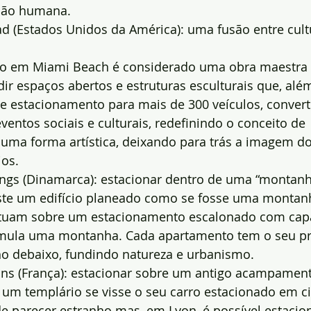
nção humana.
ad (Estados Unidos da América): uma fusão entre cul
to em Miami Beach é considerado uma obra maestra 
dir espaços abertos e estruturas esculturais que, alé
e estacionamento para mais de 300 veículos, conver
ventos sociais e culturais, redefinindo o conceito de 
uma forma artística, deixando para trás a imagem do
ios.
ings (Dinamarca): estacionar dentro de uma “montan
te um edifício planeado como se fosse uma montanha 
ituam sobre um estacionamento escalonado com cap
imula uma montanha. Cada apartamento tem o seu pr
ho debaixo, fundindo natureza e urbanismo.
tins (França): estacionar sobre um antigo acampamen
a um templário se visse o seu carro estacionado em c
parecer estranho mas, em Lyon, é possível estacio