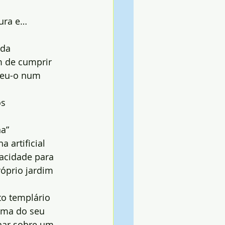
tura e…
da 
m de cumprir 
teu-o num 
s 
ha”
artificial 
acidade para 
óprio jardim 
to templário
ima do seu 
nar sobre um 