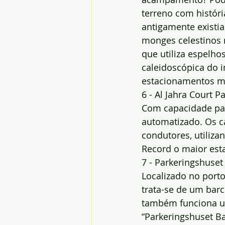
terreno com histór
antigamente existi
monges celestinos n
que utiliza espelho
caleidoscópica do 
estacionamentos ma
6 - Al Jahra Court
Com capacidade par
automatizado. Os c
condutores, utiliza
Record o maior es
7 - Parkeringshuset
Localizado no port
trata-se de um barc
também funciona um
“Parkeringshuset B