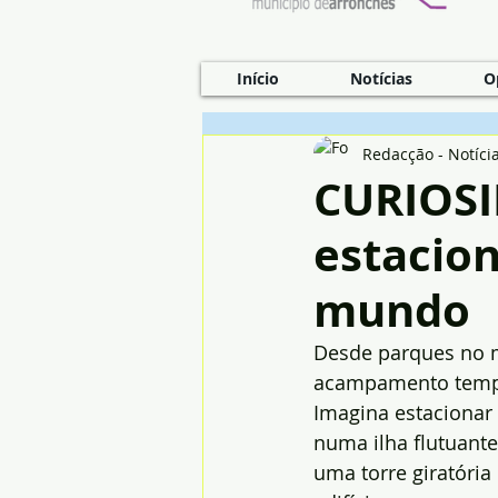
Início
Notícias
O
Redacção - Notíci
CURIOSI
estacio
mundo
Desde parques no m
acampamento templá
Imagina estacionar 
numa ilha flutuante
uma torre giratória