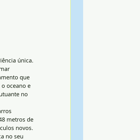
iência única.
 mar
namento que 
 o oceano e 
lutuante no 
arros
48 metros de 
culos novos. 
a no seu 