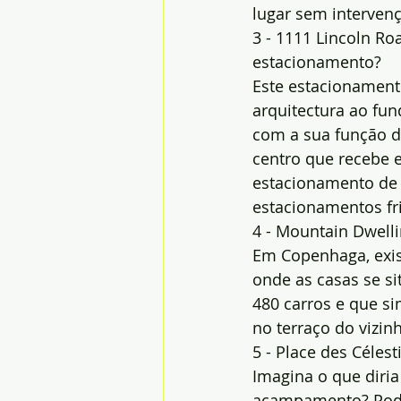
lugar sem interve
3 - 1111 Lincoln Ro
estacionamento?
Este estacionamen
arquitectura ao fun
com a sua função d
centro que recebe e
estacionamento de 
estacionamentos fr
4 - Mountain Dwell
Em Copenhaga, exis
onde as casas se s
480 carros e que s
no terraço do vizin
5 - Place des Céles
Imagina o que diri
acampamento? Pode 