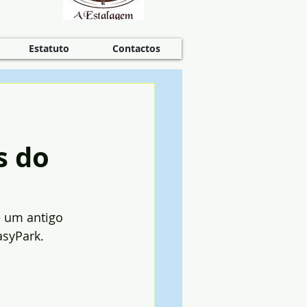
Estatuto
Contactos
s do
 um antigo 
syPark.