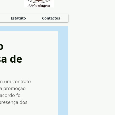
Estatuto
Contactos
o
sa de
am um contrato 
na promoção 
acordo foi 
 presença dos 