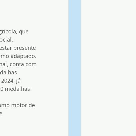
rícola, que 
cial. 
estar presente 
ismo adaptado.
nal, conta com 
dalhas 
2024, já 
00 medalhas 
como motor de 
e 