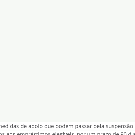
 medidas de apoio que podem passar pela suspensão t
os aos empréstimos elegíveis, por um prazo de 90 di