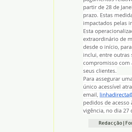
partir de 28 de Jan
prazo. Estas medida
impactados pelas i
Esta operacionaliz
extraordinário de m
desde o início, par
inclui, entre outra
compromisso com a 
seus clientes.
Para assegurar uma 
único acessível atr
email, 
linhadirecta
pedidos de acesso à
vigência, no dia 27 
 Redacção|Fo