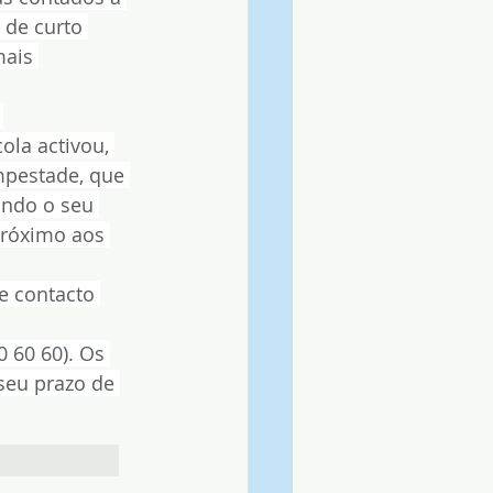
 de curto 
mais 
 
ola activou, 
mpestade, que 
ando o seu 
róximo aos 
e contacto 
0 60 60). Os 
seu prazo de 