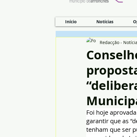
Início
Notícias
O
Redacção - Notíci
Conselh
propost
“delibe
Municipa
Foi hoje aprovada
garantir que as “
tenham que ser pu