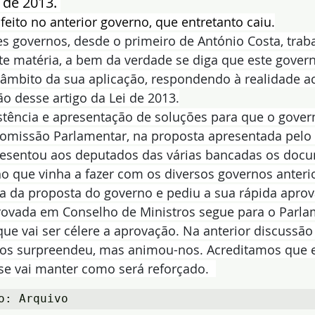
 de 2013. 
 feito no anterior governo, que entretanto caiu.
es governos, desde o primeiro de António Costa, tra
e matéria, a bem da verdade se diga que este govern
âmbito da sua aplicação, respondendo à realidade ac
o desse artigo da Lei de 2013.
stência e apresentação de soluções para que o gover
omissão Parlamentar, na proposta apresentada pelo
presentou aos deputados das várias bancadas os doc
o que vinha a fazer com os diversos governos anteri
a da proposta do governo e pediu a sua rápida aprov
rovada em Conselho de Ministros segue para o Parla
ue vai ser célere a aprovação. Na anterior discussão 
os surpreendeu, mas animou-nos. Acreditamos que e
se vai manter como será reforçado.  
o: Arquivo