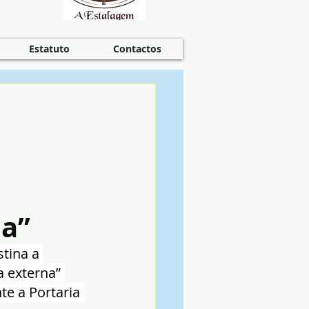
Estatuto
Contactos
na”
tina a 
 externa” 
e a Portaria 