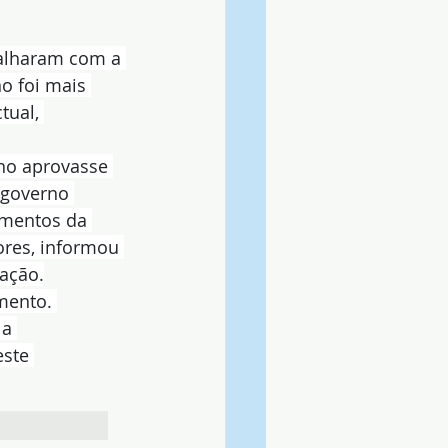
balharam com a 
o foi mais 
tual, 
no aprovasse 
 governo 
umentos da 
ores, informou 
ação.
mento. 
a 
ste 