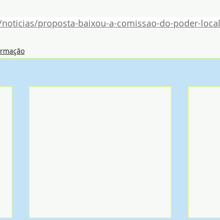
/noticias/proposta-baixou-a-comissao-do-poder-local
ormação