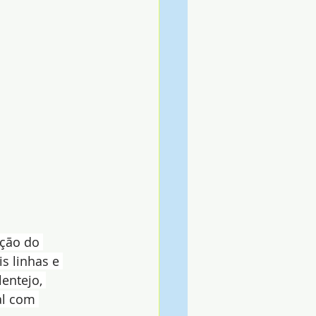
nção do 
s linhas e 
entejo, 
al com 