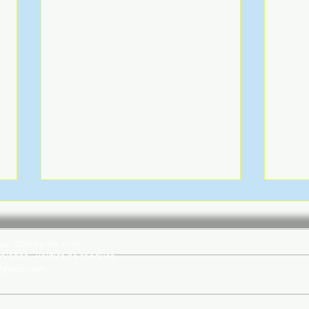
hes 2026 by wix.com
rvados - Política de coockies
@gmail.com