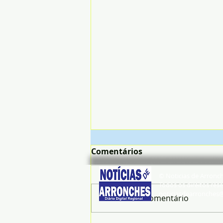
Comentários
© Noticias de Arronc
Todos os direitos rese
noticiasdearronches
Escreva um comentário