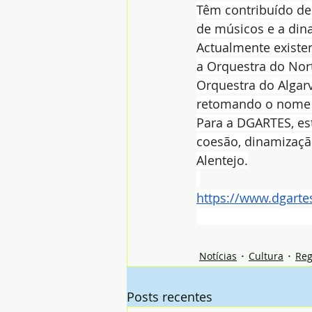
Têm contribuído de 
de músicos e a dina
Actualmente existem
a Orquestra do Nort
Orquestra do Algar
retomando o nome o
Para a DGARTES, es
coesão, dinamização
Alentejo.
https://www.dgartes
Notícias
Cultura
Reg
Posts recentes