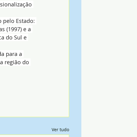
sionalização 
 pelo Estado: 
s (1997) e a 
a do Sul e 
a para a 
a região do 
Ver tudo