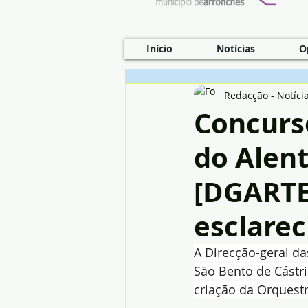
Início
Notícias
O
Redacção - Notíci
Concurs
do Alen
[DGARTES
esclare
A Direcção-geral da
São Bento de Cástr
criação da Orquestr