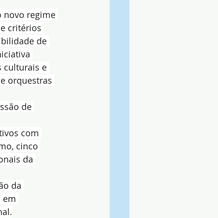
o novo regime 
 critérios 
ibilidade de 
ciativa 
 culturais e 
e orquestras 
essão de 
tivos com 
mo, cinco 
onais da 
ão da 
a em 
al.