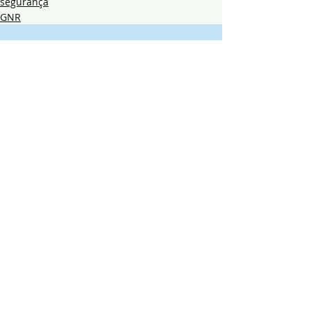
segurança
GNR
Posts recentes
Ver tudo
Comentários