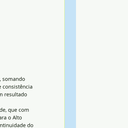
s, somando 
 consistência 
m resultado 
de, que com 
ra o Alto 
ntinuidade do 