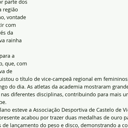
r parte dos 
a região 
, vontade 
ir com 
vés da 
va rainha 
para a 
b, que, com 
va de 
uistou o título de vice-campeã regional em feminino
ngo do dia. As atletas da academia mostraram grande
 nas diferentes disciplinas, contribuindo para mais u
be.
o esteve a Associação Desportiva de Castelo de Vi
presente acabou por trazer duas medalhas de ouro pa
as de lançamento do peso e disco, demonstrando a co