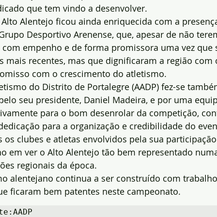
dicado que tem vindo a desenvolver.
Alto Alentejo ficou ainda enriquecida com a presença
 Grupo Desportivo Arenense, que, apesar de não tere
m com empenho e de forma promissora uma vez que 
s mais recentes, mas que dignificaram a região com o
omisso com o crescimento do atletismo.
etismo do Distrito de Portalegre (AADP) fez-se també
pelo seu presidente, Daniel Madeira, e por uma equipa
ivamente para o bom desenrolar da competição, con
dedicação para a organização e credibilidade do even
os clubes e atletas envolvidos pela sua participação 
ho em ver o Alto Alentejo tão bem representado numa
ões regionais da época.
mo alentejano continua a ser construído com trabalho
ue ficaram bem patentes neste campeonato.
te:AADP