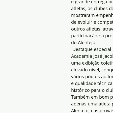
e grande entrega po
atletas, os clubes d
mostraram empenho
de evoluir e compet
outros atletas, atra
participação na pro
do Alentejo.
 Destaque especial 
Academia José Jaco
uma exibição coleti
elevado nível, conq
vários pódios ao lo
e qualidade técnica
histórico para o clu
Também em bom plan
apenas uma atleta 
Alentejo, nas prov