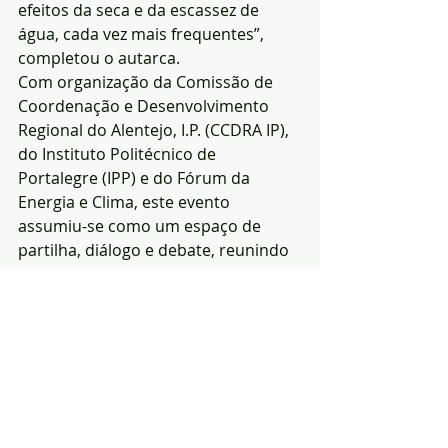
efeitos da seca e da escassez de 
água, cada vez mais frequentes”, 
completou o autarca.
Com organização da Comissão de 
Coordenação e Desenvolvimento 
Regional do Alentejo, I.P. (CCDRA IP), 
do Instituto Politécnico de 
Portalegre (IPP) e do Fórum da 
Energia e Clima, este evento 
assumiu-se como um espaço de 
partilha, diálogo e debate, reunindo 
factores-chave, comprometidos com 
a acção climática e a valorização do 
território.
Redacção|Fonte e 
foto:CIMAA