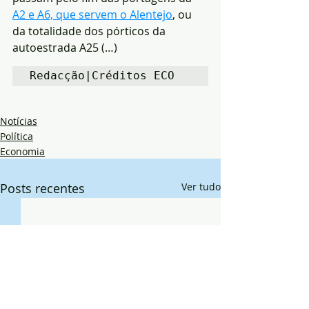
A2 e A6, que servem o Alentejo
, ou 
da totalidade dos pórticos da 
autoestrada A25 (…)
Redacção|Créditos ECO
Notícias
Política
Economia
Posts recentes
Ver tudo