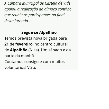
A Câmara Municipal de Castelo de Vide 
apoiou a realização do almoço convívio 
que reuniu os participantes no final 
desta jornada.
Segue-se Alpalhão
Temos prevista nova brigada para 
21
 de 
fevereiro
, no centro cultural 
de 
Alpalhão
 (Nisa). Um sábado e da 
parte da manhã.
Contamos consigo e com muitos 
voluntários! Vá a: 
https://www.facebook.com/Associaca
oDadoresBenevolosSanguePortalegr
e/
Redacção|Fonte e 
fotos:ABDSP