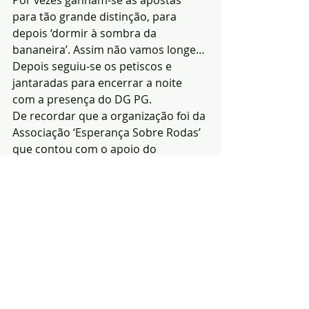
Por vezes ganham-se as apostas 
para tão grande distinção, para 
depois ‘dormir à sombra da 
bananeira’. Assim não vamos longe…
Depois seguiu-se os petiscos e 
jantaradas para encerrar a noite 
com a presença do DG PG.
De recordar que a organização foi da 
Associação ‘Esperança Sobre Rodas’ 
que contou com o apoio do 
Município de Arronches e das três 
juntas de freguesia.
(Redacçã0|Fotos-
Noticias de Arronches)
Notícias
Cultura
Sociedade