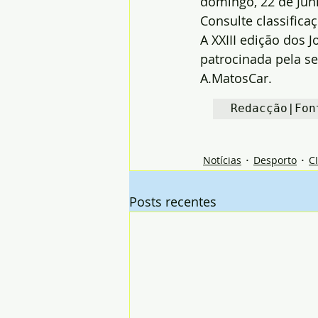
domingo, 22 de Junh
Consulte classifica
A XXIII edição dos J
patrocinada pela s
A.MatosCar.
Redacção|Fon
Notícias
Desporto
C
Posts recentes