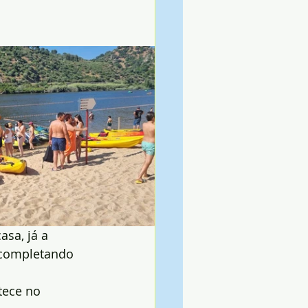
asa, já a 
 completando 
tece no 