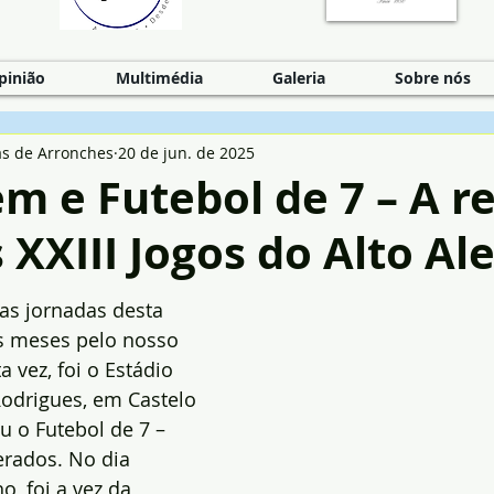
pinião
Multimédia
Galeria
Sobre nós
as de Arronches
20 de jun. de 2025
 e Futebol de 7 – A r
s XXIII Jogos do Alto Al
as jornadas desta 
s meses pelo nosso 
a vez, foi o Estádio 
odrigues, em Castelo 
u o Futebol de 7 – 
rados. No dia 
o, foi a vez da 