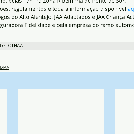
o, pelas 17h, na Zona Ribeirinha de Ponte de Sor.
ções, regulamentos e toda a informação disponível 
aq
ogos do Alto Alentejo, JAA Adaptados e JAA Criança Act
eguradora Fidelidade e pela empresa do ramo automob
te:CIMAA
IMAA