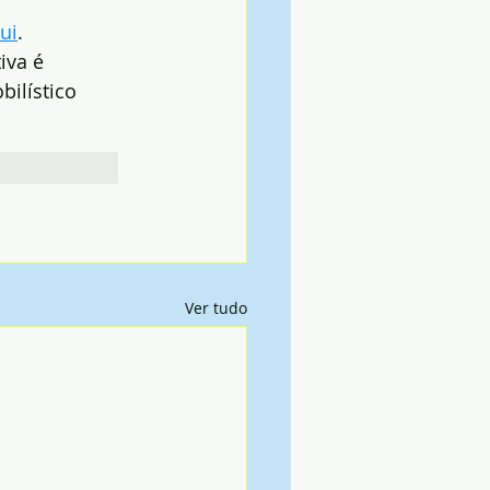
ui
.
iva é 
ilístico 
Ver tudo