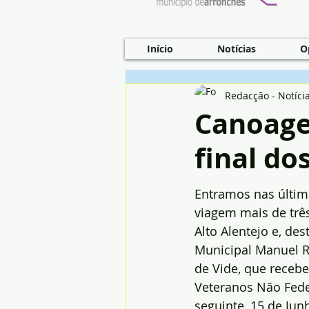
Início
Notícias
O
Redacção - Notíci
Canoagem
final do
Entramos nas últim
viagem mais de trê
Alto Alentejo e, dest
Municipal Manuel R
de Vide, que recebe
Veteranos Não Fede
seguinte, 15 de Junh