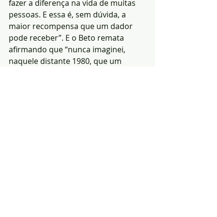
fazer a diferença na vida de muitas 
pessoas. E essa é, sem dúvida, a 
maior recompensa que um dador 
pode receber”. E o Beto remata 
afirmando que “nunca imaginei, 
naquele distante 1980, que um 
pedido de ajuda de um amigo seria o 
início de um percurso tão longo e 
gratificante”. A que se junta a 
fundação da Associação de Dadores 
Benévolos de Sangue de Portalegre, 
conjuntamente com outras pessoas 
de boa vontade, entre elas o 
primeiro Presidente, de seu nome 
António Joaquim Eustáquio.
Redacção|Fonte: ADBSP