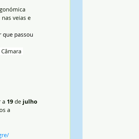
rgonómica 
 nas veias e 
r que passou 
a Câmara 
 a 
19
 de 
julho
os a 
gre/