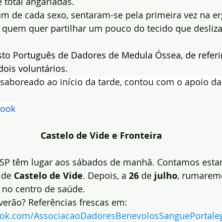
 total angariadas.
um de cada sexo, sentaram-se pela primeira vez na e
 quem quer partilhar um pouco do tecido que desliza
sto Português de Dadores de Medula Óssea, de referi
ois voluntários.
 saboreado ao início da tarde, contou com o apoio d
book
Castelo de Vide e Fronteira
SP têm lugar aos sábados de manhã. Contamos estar
 de 
Castelo de Vide
. Depois, a 
26
 de 
julho
, rumarem
 no centro de saúde.
verão? Referências frescas em: 
ook.com/AssociacaoDadoresBenevolosSanguePortale