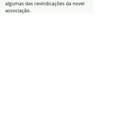
algumas das revindicações da novel 
associação.
(Fonte: El Periódico)
Notícias
segurança
Ambiente
Posts recentes
Ver tudo