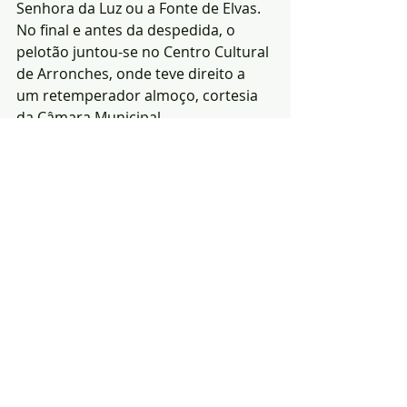
Senhora da Luz ou a Fonte de Elvas.
No final e antes da despedida, o 
pelotão juntou-se no Centro Cultural 
de Arronches, onde teve direito a 
um retemperador almoço, cortesia 
da Câmara Municipal.
Redacção|Fonte:GCI da 
C.M.Arronches
Notícias
Desporto
Política
Posts recentes
Ver tudo