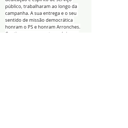
público, trabalharam ao longo da 
campanha. A sua entrega e o seu 
sentido de missão democrática 
honram o PS e honram Arronches.
Continuaremos a estar próximos, 
atentos e disponíveis. O nosso 
compromisso mantém-se: trabalhar 
para um concelho com mais 
ambição, com efectiva união entre 
todos e por Mais Arronches.
 Arronches pode contar com os 
eleitos do PS, sempre.”
Redacção|Fonte: 
PS/Arronches
Notícias
Política