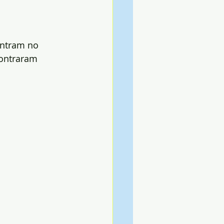
ontram no 
contraram 