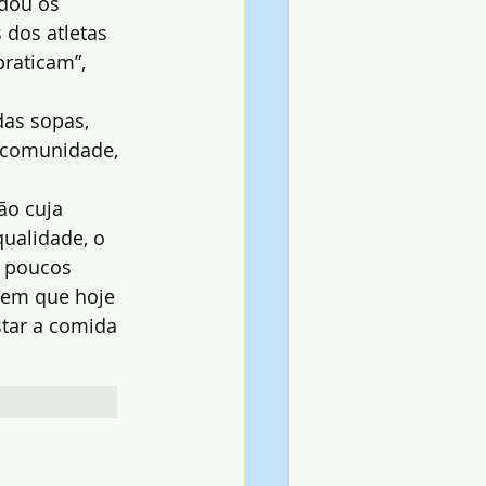
dou os 
dos atletas 
raticam”, 
as sopas, 
a comunidade, 
ão cuja 
ualidade, o 
s poucos 
zem que hoje 
tar a comida 