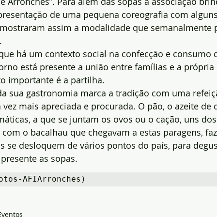
e Arronches”. Para além das sopas a associação brin
presentação de uma pequena coreografia com alguns 
 mostraram assim a modalidade que semanalmente p
.
r que há um contexto social na confecção e consumo d
rno está presente a união entre famílias e a própri
o importante é a partilha.
 da sua gastronomia marca a tradição com uma refeiç
 vez mais apreciada e procurada. O pão, o azeite de q
máticas, a que se juntam os ovos ou o cação, uns do
 com o bacalhau que chegavam a estas paragens, fa
 se desloquem de vários pontos do país, para degus
 presente as sopas.
otos-AFIArronches)
Eventos