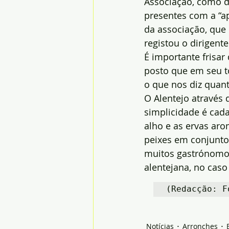
Associação, como d
presentes com a “a
da associação, que
registou o dirigente
É importante frisa
posto que em seu to
o que nos diz quant
O Alentejo através
simplicidade é cada
alho e as ervas aro
peixes em conjunto
muitos gastrónomos
alentejana, no caso
(Redacção: F
Notícias
Arronches