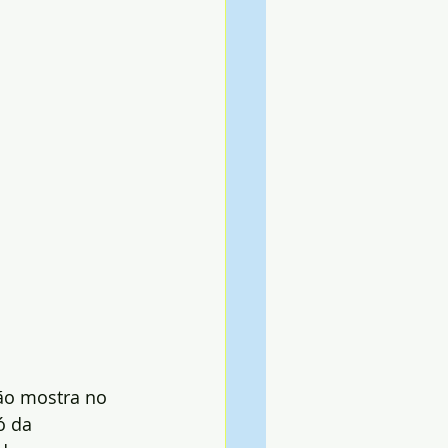
ão mostra no 
ó da 