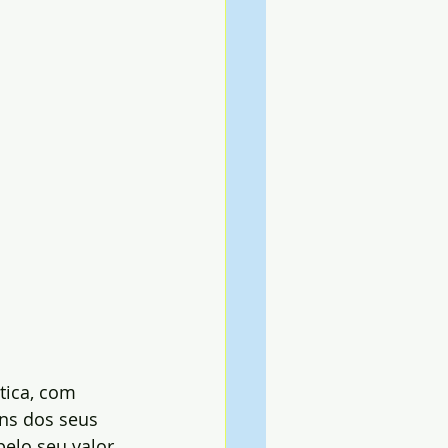
tica, com 
uns dos seus 
elo seu valor 