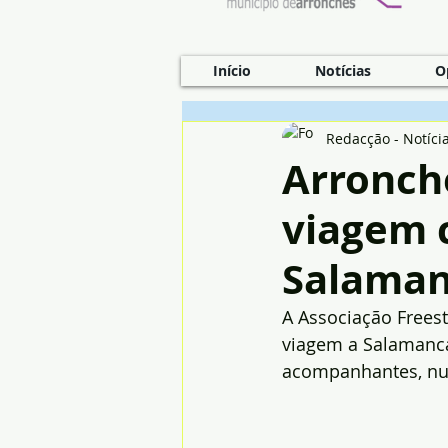
Início
Notícias
O
Redacção - Notíci
Arronch
viagem c
Salama
A Associação Frees
viagem a Salamanca,
acompanhantes, numa