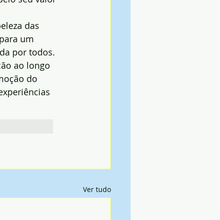
beleza das 
 para um 
ida por todos.
ção ao longo 
moção do 
experiências 
Ver tudo