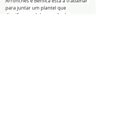
Arronches e Benfica está a trabalhar 
para juntar um plantel que 
dignifique o clube e a vila de 
Arronches, tendo em conta que, esta 
época a região do Alto Alentejo, vai 
ter pela primeira vez três clube no 
Campeonato de Portugal, ou seja: 
Arronches e Benfica, ‘O Elvas-CAD’ e 
o Elétrico da Ponte de Sor.
Redacção|Fonte:SAB e 
Foto-Arquivo
Notícias
Desporto
Arronches
Posts recentes
Ver tudo