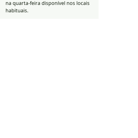
na quarta-feira disponível nos locais 
habituais.
Redacção|Fotos- 
Notícias de Arronches
Notícias
Política
Efeméride
Posts recentes
Ver tudo