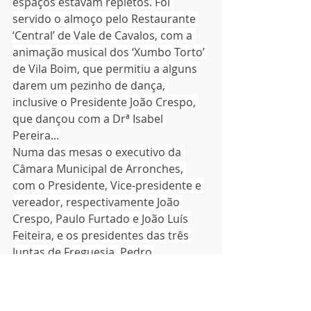
espaços estavam repletos. Foi 
servido o almoço pelo Restaurante 
‘Central’ de Vale de Cavalos, com a 
animação musical dos ‘Xumbo Torto’ 
de Vila Boim, que permitiu a alguns 
darem um pezinho de dança, 
inclusive o Presidente João Crespo, 
que dançou com a Drª Isabel 
Pereira...
Numa das mesas o executivo da 
Câmara Municipal de Arronches, 
com o Presidente, Vice-presidente e 
vereador, respectivamente João 
Crespo, Paulo Furtado e João Luís 
Feiteira, e os presidentes das três 
Juntas de Freguesia, Pedro 
Fernandes (Assunção), Luís Janeiro 
(Esperança) e Diamantino Pinto 
(Mosteiros).