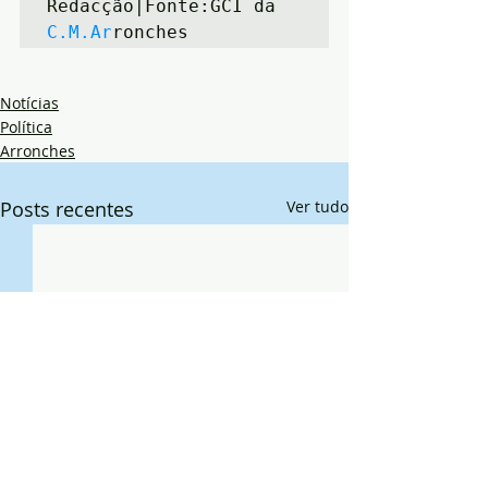
Redacção|Fonte:GCI da 
C.M.Ar
ronches
Notícias
Política
Arronches
Posts recentes
Ver tudo