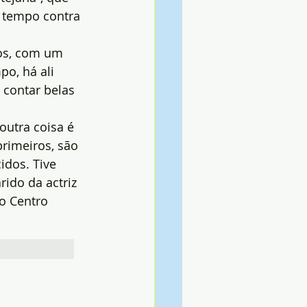
o tempo contra 
dos, com um 
o, há ali 
contar belas 
utra coisa é 
rimeiros, são 
dos. Tive 
ido da actriz 
o Centro 