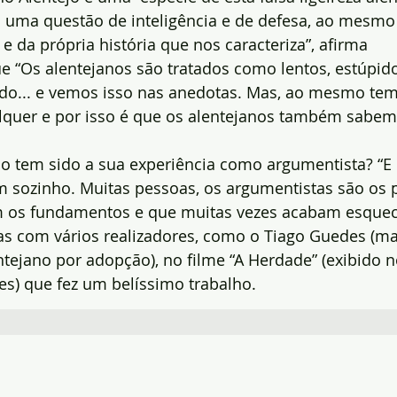
“a uma questão de inteligência e de defesa, ao mesm
 da própria história que nos caracteriza”, afirma
ue “Os alentejanos são tratados como lentos, estúpi
do... e vemos isso nas anedotas. Mas, ao mesmo temp
quer e por isso é que os alentejanos também sabem 
 tem sido a sua experiência como argumentista? “E o
 sozinho. Muitas pessoas, os argumentistas são os p
 os fundamentos e que muitas vezes acabam esqueci
s com vários realizadores, como o Tiago Guedes (mar
entejano por adopção), no filme “A Herdade” (exibido n
es) que fez um belíssimo trabalho.