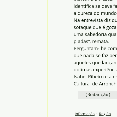
identifica se deve 
a dureza do mundo e
Na entrevista diz q
sotaque que é goza
uma sabedoria qual
piadas”, remata.
Perguntam-lhe como
que nada se faz bem
aqueles que lançam
óptimas experiência
Isabel Ribeiro e al
Cultural de Arronch
(Redacção)
Informação
Região