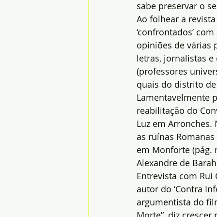
sabe preservar o s
Ao folhear a revista 
‘confrontados’ com 
opiniões de várias 
letras, jornalistas 
(professores univer
quais do distrito de
Lamentavelmente p
reabilitação do Con
Luz em Arronches. N
as ruínas Romanas 
em Monforte (pág. nº
Alexandre de Barah
Entrevista com Rui 
autor do ‘Contra In
argumentista do fi
Morte”, diz crescer 