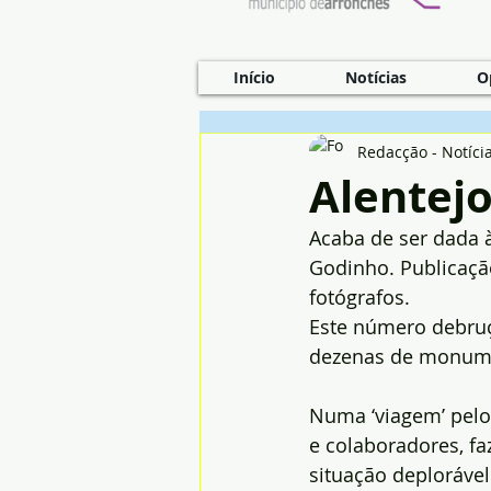
Início
Notícias
O
Redacção - Notíci
Alentejo
Acaba de ser dada à
Godinho. Publicaçã
fotógrafos.
Este número debruça
dezenas de monume
Numa ‘viagem’ pelo 
e colaboradores, fa
situação deploráve