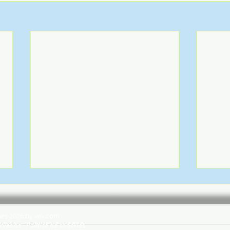
hes 2026 by wix.com
rvados - Política de coockies