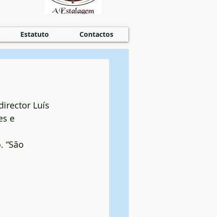
Estatuto
Contactos
irector Luís 
s e 
. “São 