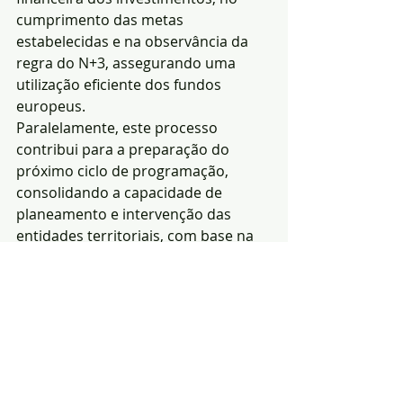
cumprimento das metas 
estabelecidas e na observância da 
regra do N+3, assegurando uma 
utilização eficiente dos fundos 
europeus.
Paralelamente, este processo 
contribui para a preparação do 
próximo ciclo de programação, 
consolidando a capacidade de 
planeamento e intervenção das 
entidades territoriais, com base na 
experiência adquirida no actual 
período.
Com a assinatura destas adendas, o 
Alentejo 2030 reafirma o seu 
compromisso com uma política de 
coesão orientada para resultados, 
centrada nos territórios e nas 