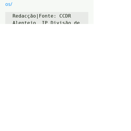
os/
Redacção|Fonte: CCDR 
Alentejo, IP Divisão de 
Comunicação e Relações 
Públicas
Notícias
Política
Ambiente
Posts recentes
Ver tudo